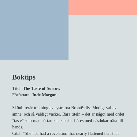
Boktips
Titel:
The Taste of Sorrow
Författare:
Jude Morgan
Skönlitterär tolkning av systrarna Brontës liv. Modigt val av
ämne, och så väldigt vacker. Bara titeln – det är något med ordet
”taste” som man nästan kan smaka. Läses med näsdukar nära till
hands.
Citat: ”She had had a revelation that nearly flattened her: that